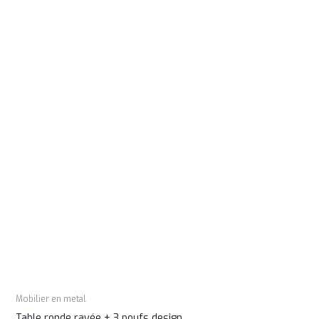
Mobilier en metal
Table ronde rayée + 3 poufs design