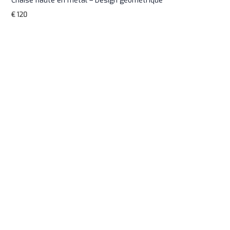
Chaise haute en métal – Design géométrique
€
120