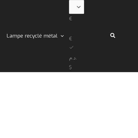
€
Rechercher
Lampe recyclé métal
€
د.م.
$