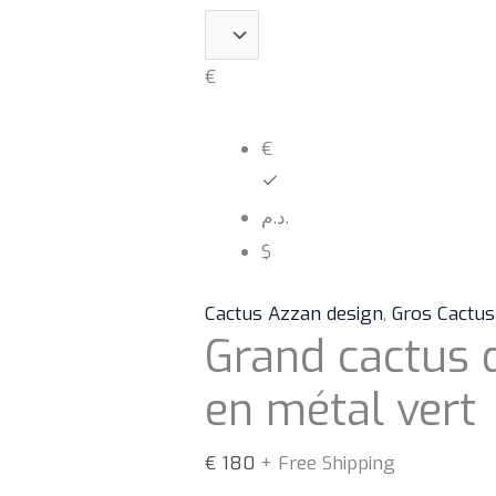
€
€
د.م.
$
Cactus Azzan design
,
Gros Cactus
Grand cactus d
en métal vert
€
180
+ Free Shipping