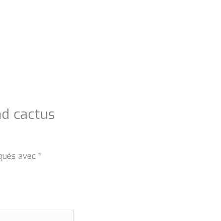
nd cactus
iqués avec
*