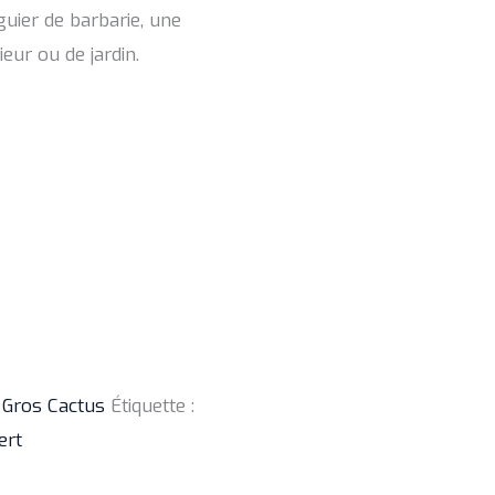
guier de barbarie, une
ieur ou de jardin.
,
Gros Cactus
Étiquette :
ert