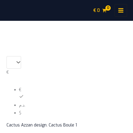
Aller
€
0
au
contenu
quantité
de
Lot
de
€
cactus
décoratifs
colorés
€
د.م.
$
Cactus Azzan design
,
Cactus Boule 1