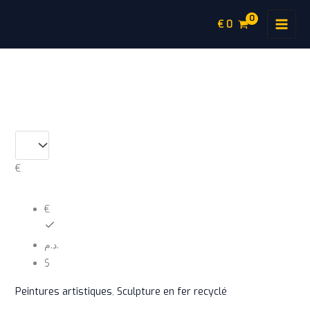
Aller
€
0
au
contenu
quantité
de
Peinture
Artistique
€
XL005
t
€
د.م.
$
Peintures artistiques
,
Sculpture en fer recyclé