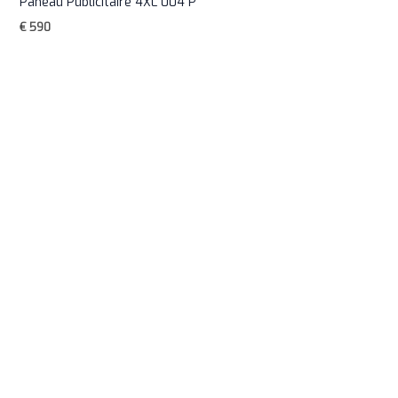
Paneau Publicitaire 4XL 004 P
€
590