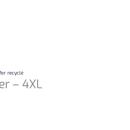
fer recyclé
er – 4XL