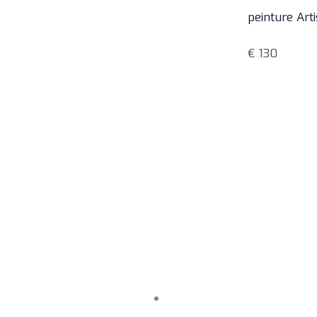
peinture Art
€
130