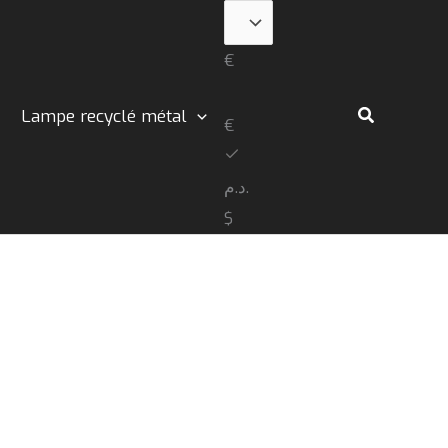
€
Rechercher
Lampe recyclé métal
€
د.م.
$