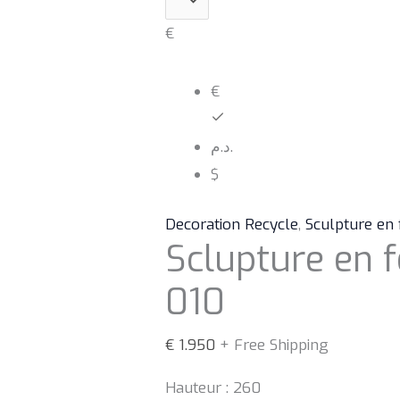
€
€
د.م.
$
Decoration Recycle
,
Sculpture en 
Sclupture en f
010
€
1.950
+ Free Shipping
Hauteur : 260