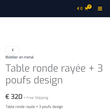
Aller
€
0
au
contenu
quantité
de
Table
€
ronde
Mobilier en metal
rayée
Table ronde rayée + 3
+
3
poufs design
poufs
design
€
320
+ Free Shipping
Table ronde rayée + 3 poufs design